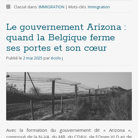
Classé dans :
IMMIGRATION
|
Mots-clés :
Immigration
Le gouvernement Arizona :
quand la Belgique ferme
ses portes et son cœur
Publié le
2 mai 2025
par
écolo j
Avec la formation du gouvernement dit « Arizona »,
composé de la N-VA, du MR, du CD&V, de l’Open VLD et de