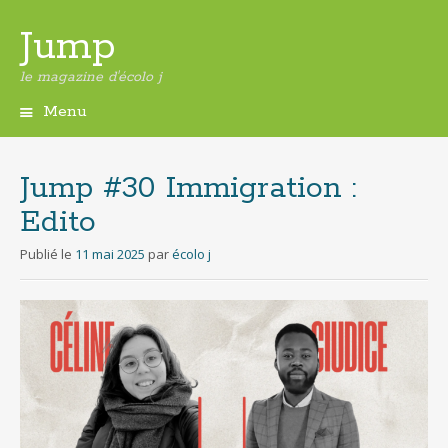
Jump
le magazine d'écolo j
Menu
Aller
au
contenu
Jump #30 Immigration :
principal
Edito
Publié le
11 mai 2025
par
écolo j