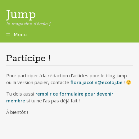
Jump
le magazine d'écolo j
Menu
Aller
au
contenu
Participe !
principal
Pour participer à la rédaction d’articles pour le blog Jump
ou la version papier, contacte
flora.jacolin@ecoloj.be
!
Tu dois aussi
remplir ce formulaire pour devenir
membre
si tu ne l’as pas déjà fait !
À bientôt !