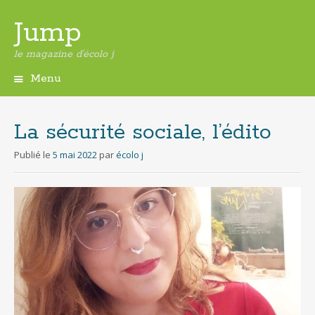
Jump
le magazine d'écolo j
Menu
Aller
au
contenu
La sécurité sociale, l’édito
principal
Publié le
5 mai 2022
par
écolo j