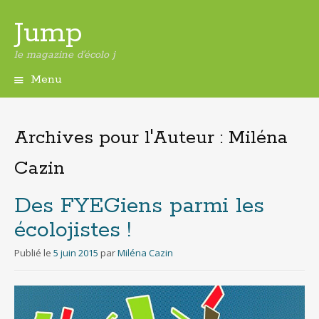
Jump
le magazine d'écolo j
Menu
Aller
au
contenu
Archives pour l'Auteur :
Miléna
principal
Cazin
Des FYEGiens parmi les
écolojistes !
Publié le
5 juin 2015
par
Miléna Cazin