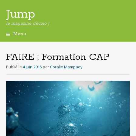
Jump
le magazine d'écolo j
Menu
Aller
au
contenu
FAIRE : Formation CAP
principal
Publié le
4 juin 2015
par
Coralie Mampaey