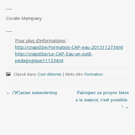
___
Coralie Mampaey
___
Pour plus d’informations
:
http://cnapd.be/Formation-CAP-eau-20151127.html
http://cnapd.be/Le-CAP-Eau-un-outil-
pedagogique1115.html
Classé dans :
Coin détente
|
Mots-clés :
Formation
←
(W)arme samenleving
Fabriquer sa propre bière
Navigation
à la maison, c’est possible
!
→
de
l'article