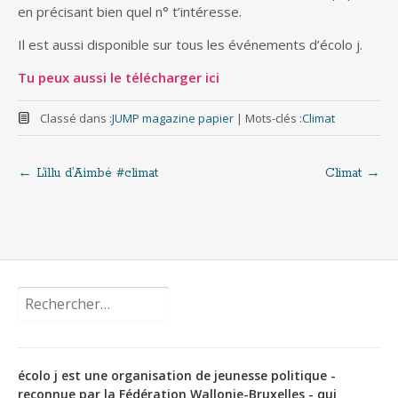
en précisant bien quel n° t’intéresse.
Il est aussi disponible sur tous les événements d’écolo j.
Tu peux aussi le télécharger ici
Classé dans :
JUMP magazine papier
|
Mots-clés :
Climat
←
L’illu d’Aimbé #climat
Climat
→
Navigation
de
l'article
Rechercher :
écolo j est une organisation de jeunesse politique -
reconnue par la Fédération Wallonie-Bruxelles - qui