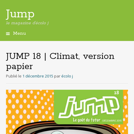
Jump
le magazine d'écolo j
Menu
Aller
au
contenu
JUMP 18 | Climat, version
principal
papier
Publié le
1 décembre 2015
par
écolo j