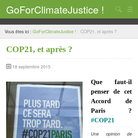
GoForClimateJustice !
Qui ? Quoi ? Pourquoi ?
Vous êtes ici :
GoForClimateJustice !
/
COP21, et après ?
Notre position
COP21, et après ?
CP
10 astuces
18 septembre 2015
Action !
Que faut-il
Mais où est la manif ??
penser de cet
COP21, et après ?
Accord de
Paris ?
écolo j te propose un k-way à son image !
#COP21
Liens
Une opinion de