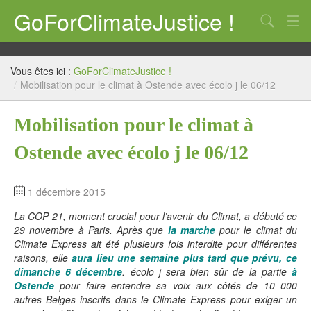
GoForClimateJustice !
Qui ? Quoi ? Pourquoi ?
Vous êtes ici :
GoForClimateJustice !
Notre position
/
Mobilisation pour le climat à Ostende avec écolo j le 06/12
CP
Mobilisation pour le climat à
10 astuces
Ostende avec écolo j le 06/12
Action !
1 décembre 2015
Mais où est la manif ??
La COP 21, moment crucial pour l’avenir du Climat, a débuté ce
COP21, et après ?
29 novembre à Paris. Après que
la marche
pour le climat du
Climate Express ait été plusieurs fois interdite pour différentes
écolo j te propose un k-way à son image !
raisons, elle
aura lieu une semaine plus tard que prévu, ce
dimanche 6 décembre
. écolo j sera bien sûr de la partie
à
Liens
Ostende
pour faire entendre sa voix aux côtés de 10 000
autres Belges inscrits dans le Climate Express pour exiger un