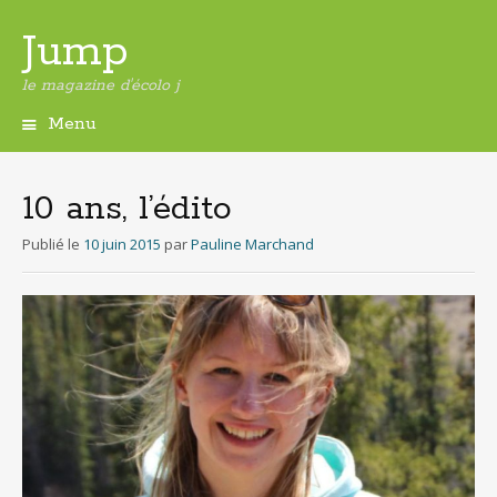
Jump
le magazine d'écolo j
Menu
Aller
au
contenu
10 ans, l’édito
principal
Publié le
10 juin 2015
par
Pauline Marchand