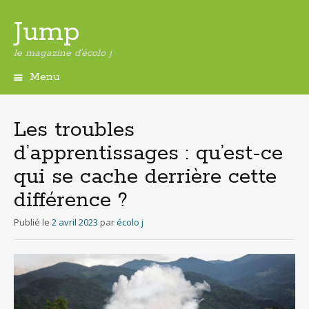
Jump
le magazine d'écolo j
Menu
Aller
au
contenu
Les troubles
principal
d’apprentissages : qu’est-ce
qui se cache derrière cette
différence ?
Publié le
2 avril 2023
par
écolo j