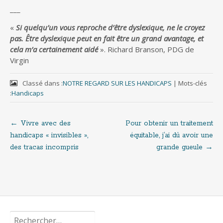
___
«
Si quelqu’un vous reproche d’être dyslexique, ne le croyez
pas. Être dyslexique peut en fait être un grand avantage, et
cela m’a certainement aidé
». Richard Branson, PDG de
Virgin
Classé dans :
NOTRE REGARD SUR LES HANDICAPS
|
Mots-clés
:
Handicaps
←
Vivre avec des
Pour obtenir un traitement
Navigation
handicaps « invisibles »,
équitable, j’ai dû avoir une
des tracas incompris
grande gueule
→
de
l'article
Rechercher :