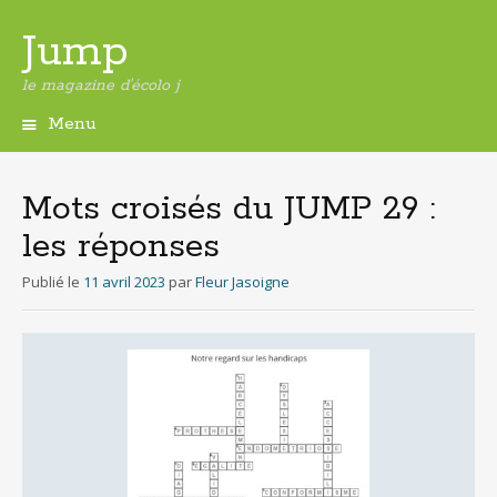
Jump
le magazine d'écolo j
Menu
Aller
au
contenu
Mots croisés du JUMP 29 :
principal
les réponses
Publié le
11 avril 2023
par
Fleur Jasoigne