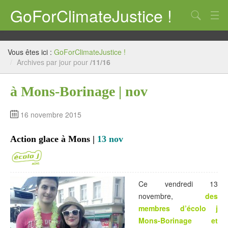
GoForClimateJustice !
Qui ? Quoi ? Pourquoi ?
Vous êtes ici :
GoForClimateJustice !
Notre position
/
Archives par jour pour
/11/16
CP
à Mons-Borinage | nov
10 astuces
16 novembre 2015
Action !
Action glace à Mons |
13 nov
Mais où est la manif ??
COP21, et après ?
Ce vendredi 13
écolo j te propose un k-way à son image !
novembre,
des
Liens
membres d’écolo j
Mons-Borinage et