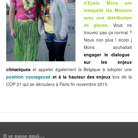
d’Ecolo Mons ont
interpellé les Montois
avec
une distribution
de glaces
. Vous ne
trouvez pas ça normal ?
Nous non plus ! écolo j
Mons souhaitait
engager le dialogue
sur les enjeux
climatiques
et appeler également la Belgique à adopter une
position courageuse
et à la hauteur des enjeux
lors de la
COP 21 qui se déroulera à Paris fin novembre 2015.
Il se passe quoi…