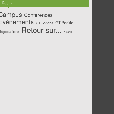
Tags :
Campus
Conférences
Evénements
GT Position
GT Actions
Retour sur...
égociations
à venir !