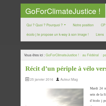
GoForClimateJustice !
Qui ? Quoi ? Pourquoi ?
Notre position
CP
écolo j te propose un k-way à son image !
Liens
GoForClimateJustice !
Vous êtes ici :
GoForClimateJustice !
/
au Fédéral
/
p
Récit d’un périple à vélo ve
25 janvier 2016
Auteur:Mag
Mardi 24 no
sein de la 
d’écolo j p