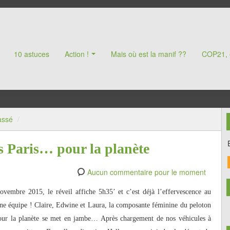
10 astuces
Action !
Mais où est la manif ??
COP21, 
assé
/
rs Paris… pour la planète
Aucun commentaire pour le moment
vembre 2015, le réveil affiche 5h35’ et c’est déjà l’effervescence au
fine équipe ! Claire, Edwine et Laura, la composante féminine du peloton
our la planète se met en jambe… Après chargement de nos véhicules à