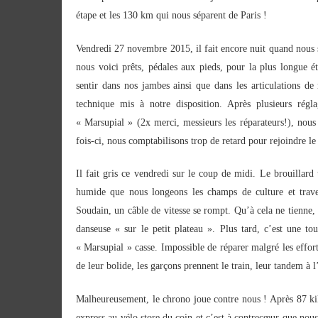
étape et les 130 km qui nous séparent de Paris !
Vendredi 27 novembre 2015, il fait encore nuit quand nous 
nous voici prêts, pédales aux pieds, pour la plus longue é
sentir dans nos jambes ainsi que dans les articulations d
technique mis à notre disposition. Après plusieurs rég
« Marsupial » (2x merci, messieurs les réparateurs!), nous
fois-ci, nous comptabilisons trop de retard pour rejoindre le
Il fait gris ce vendredi sur le coup de midi. Le brouillard
humide que nous longeons les champs de culture et traver
Soudain, un câble de vitesse se rompt. Qu’à cela ne tienne,
danseuse « sur le petit plateau ». Plus tard, c’est une to
« Marsupial » casse. Impossible de réparer malgré les effort
de leur bolide, les garçons prennent le train, leur tandem à 
Malheureusement, le chrono joue contre nous ! Après 87 kil
express au vélo store du coin et c’est à contrecœur que nous