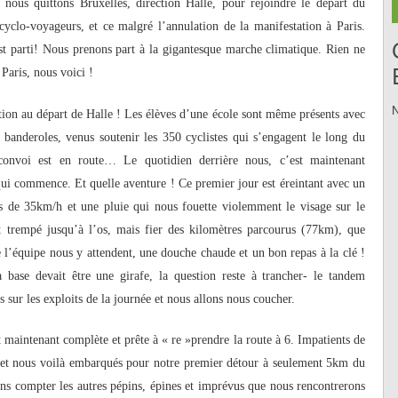
 nous quittons Bruxelles, direction Halle, pour rejoindre le départ du
cyclo-voyageurs, et ce malgré l’annulation de la manifestation à Paris.
st parti! Nous prenons part à la gigantesque marche climatique. Rien ne
 Paris, nous voici !
N
ion au départ de Halle ! Les élèves d’une école sont même présents avec
 banderoles, venus soutenir les 350 cyclistes qui s’engagent le long du
convoi est en route… Le quotidien derrière nous, c’est maintenant
qui commence. Et quelle aventure ! Ce premier jour est éreintant avec un
s de 35km/h et une pluie qui nous fouette violemment le visage sur le
t trempé jusqu’à l’os, mais fier des kilomètres parcourus (77km), que
 l’équipe nous y attendent, une douche chaude et un bon repas à la clé !
a base devait être une girafe, la question reste à trancher-
le tandem
sur les exploits de la journée et nous allons nous coucher.
maintenant complète et prête à « re »prendre la route à 6. Impatients de
t nous voilà embarqués pour notre premier détour à seulement 5km du
ans compter les autres pépins, épines et imprévus que nous rencontrerons