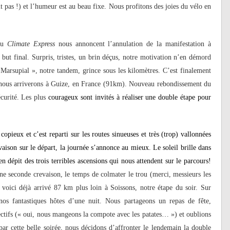
t pas !) et l’humeur est au beau fixe. Nous profitons des joies du vélo en
 du
Climate Express
nous annoncent l’annulation de la manifestation à
 but final. Surpris, tristes, un brin déçus, notre motivation n’en démord
 Marsupial », notre tandem, grince sous les kilomètres. C’est finalement
 nous arriverons à Guize, en France (91km). Nouveau rebondissement du
écurité. Les plus
courageux sont invités à réaliser une double étape pour
pieux et c’est reparti sur les routes sinueuses et très (trop) vallonnées
ison sur le départ, la journée s’annonce au mieux. Le soleil brille dans
en dépit des trois terribles ascensions qui nous attendent sur le parcours!
e seconde crevaison, le temps de colmater le trou (merci, messieurs les
voici déjà arrivé 87 km plus loin à Soissons, notre étape du soir. Sur
nos fantastiques hôtes d’une nuit. Nous partageons un repas de fête,
pectifs (« oui, nous mangeons la compote avec les patates… ») et oublions
par cette belle soirée, nous décidons d’affronter le lendemain la double