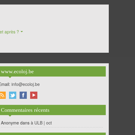
et après ?
www.ecoloj.be
Email:
info@ecoloj.be
Commentaires récents
Anonyme
dans
à ULB | oct