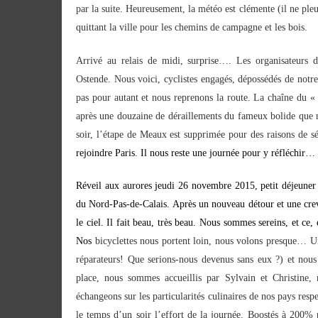
par la suite. Heureusement, la météo est clémente (il ne pleu
quittant la ville pour les chemins de campagne et les bois.
Arrivé au relais de midi, surprise…. Les organisateurs
Ostende. Nous voici, cyclistes engagés, dépossédés de notre
pas pour autant et nous reprenons la route. La chaîne du «
après une douzaine de déraillements du fameux bolide que
soir, l’étape de Meaux est supprimée pour des raisons de s
rejoindre Paris. Il nous reste une journée pour y réfléchir…
Réveil aux aurores jeudi 26 novembre 2015, petit déjeuner co
du Nord-Pas-de-Calais. Après un nouveau détour et une creva
le ciel. Il fait beau, très beau. Nous sommes sereins, et ce, 
Nos
bicyclettes nous portent loin, nous volons presque… Un
réparateurs! Que serions-nous devenus sans eux ?) et nous 
place, nous sommes accueillis par Sylvain et Christine, 
échangeons sur les particularités culinaires de nos pays res
le temps d’un soir l’effort de la journée. Boostés à 200% 