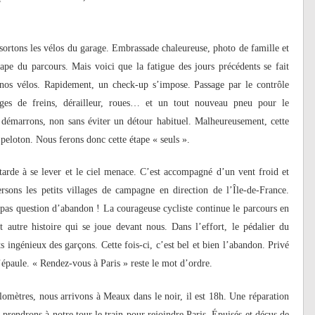
sortons les vélos du garage. Embrassade chaleureuse, photo de famille et
tape du parcours. Mais voici que la fatigue des jours précédents se fait
e nos vélos. Rapidement, un check-up s’impose. Passage par le contrôle
lages de freins, dérailleur, roues… et un tout nouveau pneu pour le
 démarrons, non sans éviter un détour habituel. Malheureusement, cette
 peloton. Nous ferons donc cette étape « seuls ».
 tarde à se lever et le ciel menace. C’est accompagné d’un vent froid et
sons les petits villages de campagne en direction de l’Île-de-France.
 pas question d’abandon ! La courageuse cycliste continue le parcours en
ut autre histoire qui se joue devant nous. Dans l’effort, le pédalier du
s ingénieux des garçons. Cette fois-ci, c’est bel et bien l’abandon. Privé
l’épaule. « Rendez-vous à Paris » reste le mot d’ordre.
omètres, nous arrivons à Meaux dans le noir, il est 18h. Une réparation
 prendrons à notre tour le train pour rejoindre Paris. Épuisés et déçus de