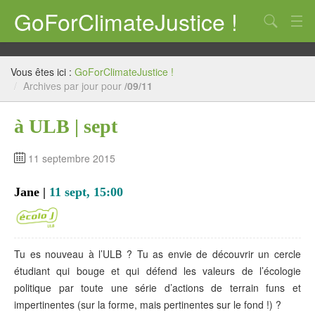
GoForClimateJustice !
Qui ? Quoi ? Pourquoi ?
Vous êtes ici :
GoForClimateJustice !
Notre position
/
Archives par jour pour
/09/11
CP
à ULB | sept
10 astuces
11 septembre 2015
Action !
Jane |
11 sept, 15:00
Mais où est la manif ??
COP21, et après ?
Tu es nouveau à l’ULB ? Tu as envie de découvrir un cercle
écolo j te propose un k-way à son image !
étudiant qui bouge et qui défend les valeurs de l’écologie
Liens
politique par toute une série d’actions de terrain funs et
impertinentes (sur la forme, mais pertinentes sur le fond !) ?